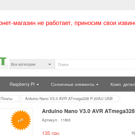
рнет-магазин не работает, приносим свои извин
Raspberry PI
Солнечные элементы
Комп. детал
Платы
Arduino Nano V3.0 AVR ATmega328 P-20AU USB
Arduino Nano V3.0 AVR ATmega32
ХИТ
Артикул: 118rd
135 грн.
Н