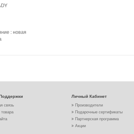
ADY
ние : новая
а
Поддержки
Личный Кабинет
я связь
Производители
 товара
Подарочные сертификаты
айта
Партнерская программа
Акции