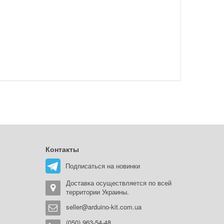
Контакты
Подписаться на новинки
Доставка осуществляется по всей
территории Украины.
seller@arduino-kit.com.ua
(050) 963-54-48