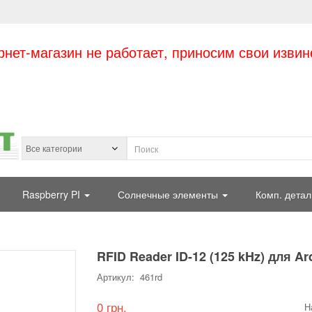
рнет-магазин не работает, приносим свои извин
Raspberry PI
Солнечные элементы
Комп. детал
RFID Reader ID-12 (125 kHz) для Ar
Артикул: 461rd
0 грн.
Н