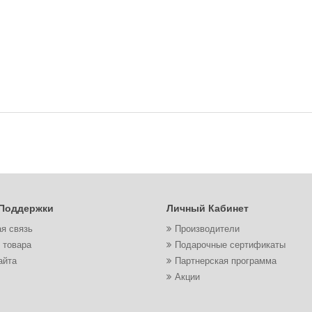
Поддержки
Личный Кабинет
я связь
Производители
 товара
Подарочные сертификаты
айта
Партнерская программа
Акции