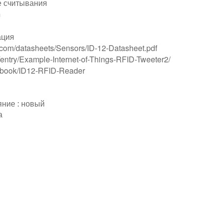
е считывания
m
ация
.com/datasheets/Sensors/ID-12-Datasheet.pdf
g/entry/Example-Internet-of-Things-RFID-Tweeter2/
okbook/ID12-RFID-Reader
яние : новый
а