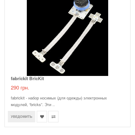
fabrickit BricKit
290 грн.
fabrickit - набор носимых (для одежды) электронных
модулей, “bricks”. Эти ..
УВЕДОМИТЬ