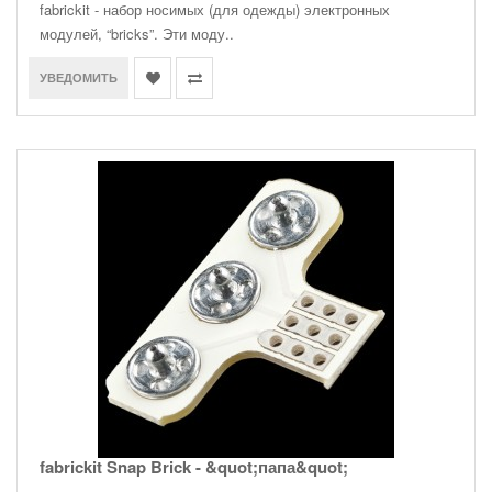
fabrickit - набор носимых (для одежды) электронных
модулей, “bricks”. Эти моду..
УВЕДОМИТЬ
fabrickit Snap Brick - &quot;папа&quot;