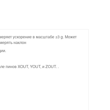
еряет ускорение в масштабе ±3 g. Может
змерять наклон
ции.
ле пинов XOUT, YOUT, и ZOUT. .