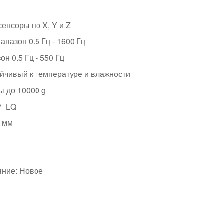
енсоры по X, Y и Z
апазон 0.5 Гц - 1600 Гц
он 0.5 Гц - 550 Гц
ойчивый к температуре и влажности
ы до 10000 g
P_LQ
5 мм
яние: Новое