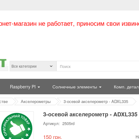
рнет-магазин не работает, приносим свои извин
Raspberry PI
Солнечные элементы
Комп. детал
стве
Акселерометры
3-осевой акселерометр - ADXL335
3-осевой акселерометр - ADXL335
Артикул: 2505rd
150 грн.
Н