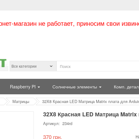
рнет-магазин не работает, приносим свои извин
Raspberry PI
Солнечные элементы
Комп. детал
Матрицы
32X8 Красная LED Матрица Matrix плата для Ardui
32X8 Красная LED Матрица Matrix 
Артикул: 234rd
370 грн.
Н