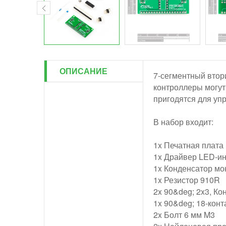
ОПИСАНИЕ
7-сегментный втор
контроллеры могут
пригодятся для уп
В набор входит:
1x Печатная плата
1x Драйвер LED-и
1x Конденсатор мо
1x Резистор 910R
2x 90&deg; 2x3, К
1x 90&deg; 18-конт
2x Болт 6 мм M3