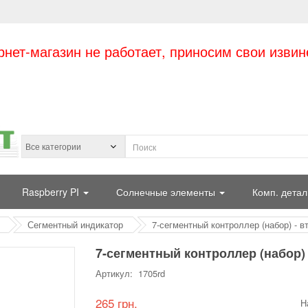
рнет-магазин не работает, приносим свои извин
Raspberry PI
Солнечные элементы
Комп. детал
Сегментный индикатор
7-сегментный контроллер (набор) - 
7-сегментный контроллер (набор)
Артикул: 1705rd
265 грн.
Н