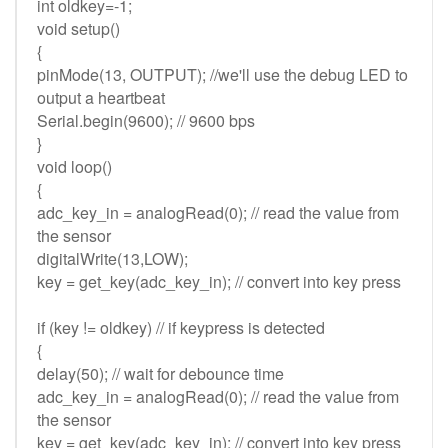
int oldkey=-1;
void setup()
{
pinMode(13, OUTPUT); //we'll use the debug LED to
output a heartbeat
Serial.begin(9600); // 9600 bps
}
void loop()
{
adc_key_in = analogRead(0); // read the value from
the sensor
digitalWrite(13,LOW);
key = get_key(adc_key_in); // convert into key press
if (key != oldkey) // if keypress is detected
{
delay(50); // wait for debounce time
adc_key_in = analogRead(0); // read the value from
the sensor
key = get_key(adc_key_in); // convert into key press