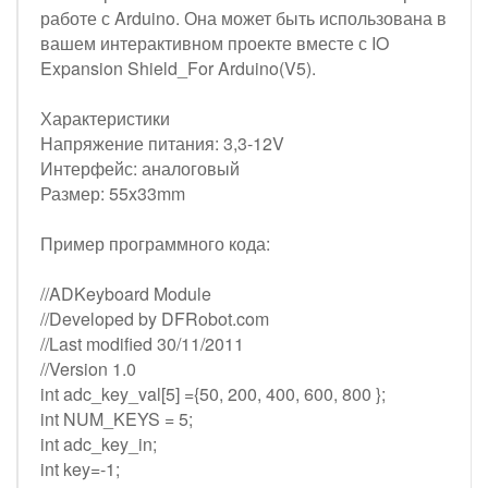
работе с Arduino. Она может быть использована в
вашем интерактивном проекте вместе с IO
Expansion Shield_For Arduino(V5).
Характеристики
Напряжение питания: 3,3-12V
Интерфейс: аналоговый
Размер: 55x33mm
Пример программного кода:
//ADKeyboard Module
//Developed by DFRobot.com
//Last modified 30/11/2011
//Version 1.0
int adc_key_val[5] ={50, 200, 400, 600, 800 };
int NUM_KEYS = 5;
int adc_key_in;
int key=-1;