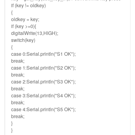
if (key != oldkey)
{
oldkey = key;
if (key >=0){
digitalWrite(13,HIGH);
switch(key)
{
case 0:Serial.println("S1 OK");
break;
case 1:Serial.println("S2 OK");
break;
case 2:Serial.println("S3 OK");
break;
case 3:Serial.println("S4 OK");
break;
case 4:Serial.println("S5 OK");
break;
}
}