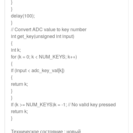
}
}
delay(100);
}
// Convert ADC value to key number
int get_key(unsigned int input)
{
int k;
for (k = 0; k < NUM_KEYS; k++)
{
if (input < adc_key_val[k])
{
return k;
}
}
if (k >= NUM_KEYS)k = -1; // No valid key pressed
return k;
}
Техническое состояние : новый