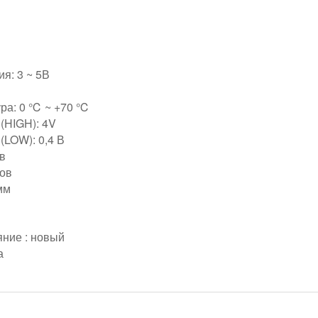
я: 3 ~ 5В
ра: 0 ℃ ~ +70 ℃
(HIGH): 4V
(LOW): 0,4 В
в
ров
мм
яние : новый
а