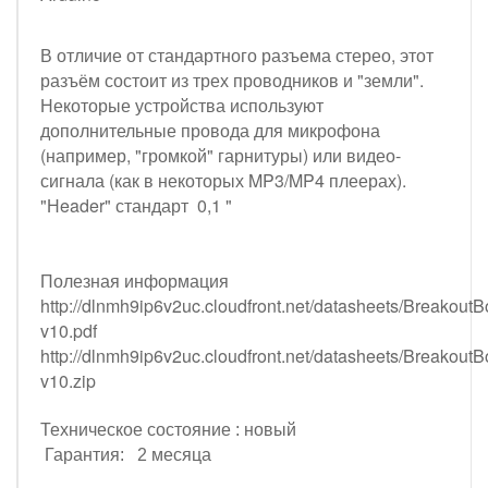
В отличие от стандартного разъема стерео, этот
разъём состоит из трех проводников и "земли".
Некоторые устройства используют
дополнительные провода для микрофона
(например, "громкой" гарнитуры) или видео-
сигнала (как в некоторых MP3/MP4 плеерах).
"Нeader" стандарт 0,1 "
Полезная информация
http://dlnmh9ip6v2uc.cloudfront.net/datasheets/Breakou
v10.pdf
http://dlnmh9ip6v2uc.cloudfront.net/datasheets/Breakou
v10.zip
Техническое состояние : новый
Гарантия: 2 месяца