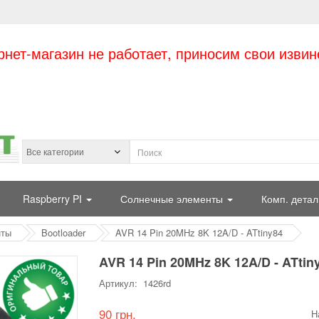
рнет-магазин не работает, приносим свои извин
Raspberry PI
Солнечные элементы
Комп. детал
нты
Bootloader
AVR 14 Pin 20MHz 8K 12A/D - ATtiny84
AVR 14 Pin 20MHz 8K 12A/D - ATtin
Артикул: 1426rd
90 грн.
Н