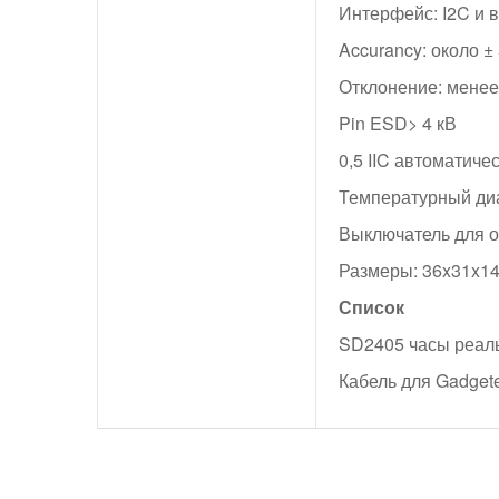
Интерфейс: I2C и 
Accurancy: около ±
Отклонение: менее
Pin ESD> 4 кВ
0,5 IIC автоматиче
Температурный диа
Выключатель для о
Размеры: 36x31x1
Список
SD2405 часы реал
Кабель для Gadget