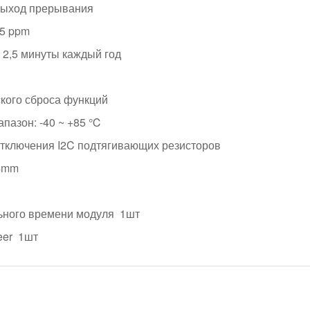
выход прерывания
 5 ppm
 2,5 минуты каждый год
ского сброса функций
пазон: -40 ~ +85 ℃
тключения I2C подтягивающих резисторов
4mm
ьного времени модуля 1шт
eer 1шт