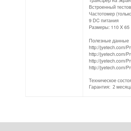
Трансфер на экран
Встроенный тестов
Частотомер (тольк
9 DC питания
Размеры: 110 X 65 
Полезные данные
http://jyetech.com/
http://jyetech.com
http://jyetech.com/
http://jyetech.com
Техническое состо
Гарантия: 2 месяц