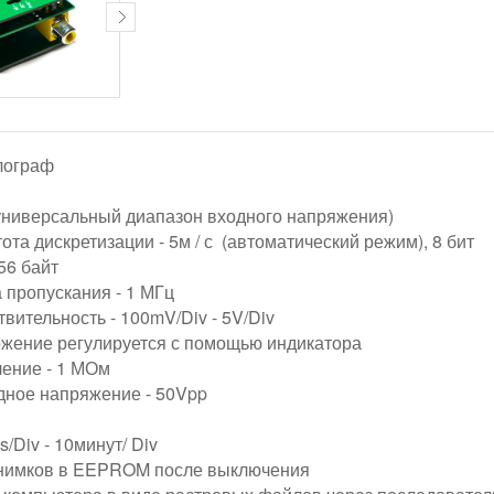
лограф
универсальный диапазон входного напряжения)
та дискретизации - 5м / с (автоматический режим), 8 бит
56 байт
 пропускания - 1 МГц
вительность - 100mV/Div - 5V/Div
жение регулируется с помощью индикатора
ение - 1 МОм
дное напряжение - 50Vpp
/Div - 10минут/ Div
снимков в EEPROM после выключения