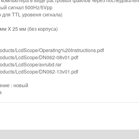
 компьютера в виде растровых файлов через последовател
ый сигнал 500Hz/5Vpp
о для TTL уровеня сигнала)
мм X 25 мм (без корпуса)
Products/LcdScope/Operating%20Instructions.pdf
/Products/LcdScope/DN062-08v01.pdf
Products/LcdScope/avrubd.rar
/Products/LcdScope/DN062-13v01.pdf
яние : новый
а