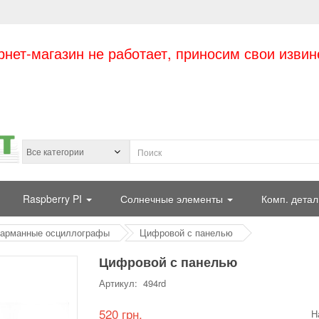
рнет-магазин не работает, приносим свои извин
Raspberry PI
Солнечные элементы
Комп. детал
арманные осциллографы
Цифровой с панелью
Цифровой с панелью
Артикул: 494rd
520 грн.
Н