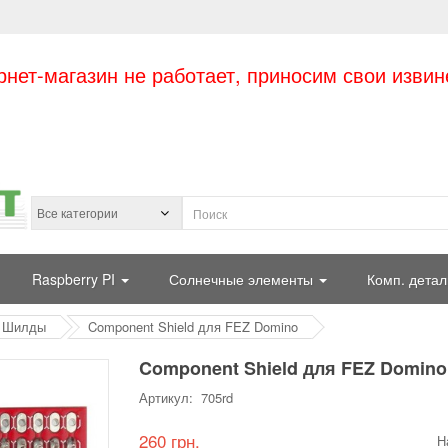
рнет-магазин не работает, приносим свои извин
Raspberry PI
Солнечные элементы
Комп. детал
Шилды
Component Shield для FEZ Domino
Component Shield для FEZ Domino
Артикул: 705rd
260 грн.
Н