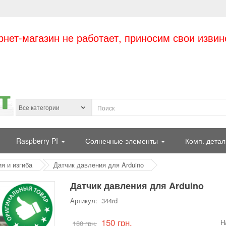
рнет-магазин не работает, приносим свои извин
Raspberry PI
Солнечные элементы
Комп. детал
я и изгиба
Датчик давления для Arduino
Датчик давления для Arduino
Артикул: 344rd
150 грн.
Н
180 грн.