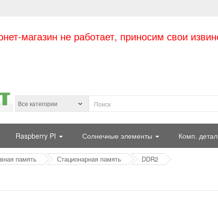
рнет-магазин не работает, приносим свои извин
Raspberry PI
Солнечные элементы
Комп. детал
вная память
Стационарная память
DDR2