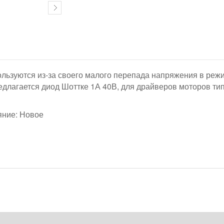
льзуются из-за своего малого перепада напряжения в режи
длагается диод Шоттке 1А 40В, для драйверов моторов ти
яние: Новое