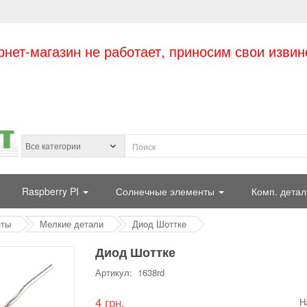
рнет-магазин не работает, приносим свои извин
Raspberry PI
Солнечные элементы
Комп. детал
нты
Мелкие детали
Диод Шоттке
Диод Шоттке
Артикул: 1638rd
4 грн.
Н