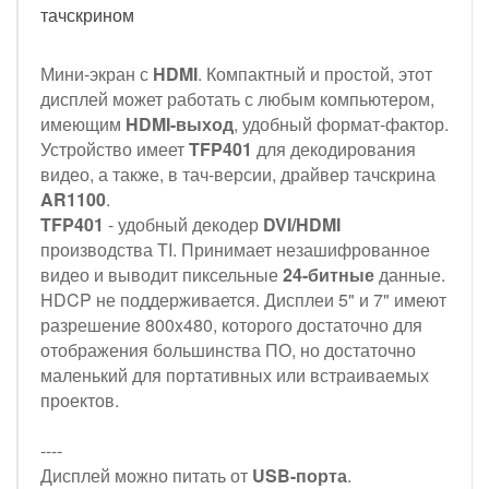
тачскрином
Мини-экран с
HDMI
. Компактный и простой, этот
дисплей может работать с любым компьютером,
имеющим
HDMI-выход
, удобный формат-фактор.
Устройство имеет
TFP401
для декодирования
видео, а также, в тач-версии, драйвер тачскрина
AR1100
.
TFP401
- удобный декодер
DVI/HDMI
производства TI. Принимает незашифрованное
видео и выводит пиксельные
24-битные
данные.
HDCP не поддерживается. Дисплеи 5" и 7" имеют
разрешение 800x480, которого достаточно для
отображения большинства ПО, но достаточно
маленький для портативных или встраиваемых
проектов.
----
Дисплей можно питать от
USB-порта
.