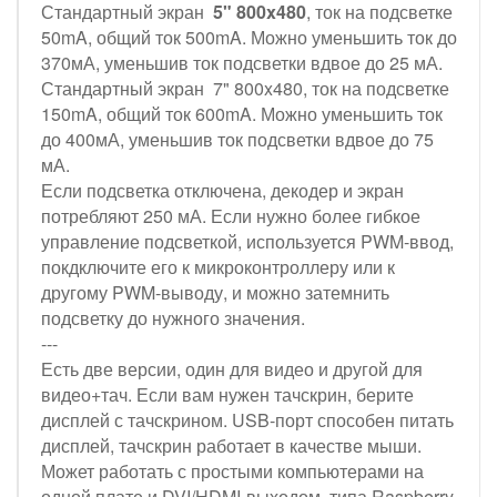
Стандартный экран
5" 800x480
, ток на подсветке
50mA, общий ток 500mA. Можно уменьшить ток до
370мА, уменьшив ток подсветки вдвое до 25 мА.
Стандартный экран 7" 800x480, ток на подсветке
150mA, общий ток 600mA. Можно уменьшить ток
до 400мА, уменьшив ток подсветки вдвое до 75
мА.
Если подсветка отключена, декодер и экран
потребляют 250 мА. Если нужно более гибкое
управление подсветкой, используется PWM-ввод,
покдключите его к микроконтроллеру или к
другому PWM-выводу, и можно затемнить
подсветку до нужного значения.
---
Есть две версии, один для видео и другой для
видео+тач. Если вам нужен тачскрин, берите
дисплей с тачскрином. USB-порт способен питать
дисплей, тачскрин работает в качестве мыши.
Может работать с простыми компьютерами на
одной плате и DVI/HDMI-выходом, типа Raspberry