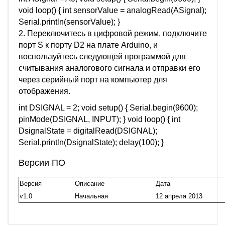
void loop() { int sensorValue = analogRead(ASignal);
Serial.println(sensorValue); }
2. Переключитесь в цифровой режим, подключите
порт S к порту D2 на плате Arduino, и
воспользуйтесь следующей программой для
считывания аналогового сигнала и отправки его
через серийный порт на компьютер для
отображения.
int DSIGNAL = 2; void setup() { Serial.begin(9600);
pinMode(DSIGNAL, INPUT); } void loop() { int
DsignalState = digitalRead(DSIGNAL);
Serial.println(DsignalState); delay(100); }
Версии ПО
Версия
Описание
Дата
v1.0
Начальная
12 апреля 2013