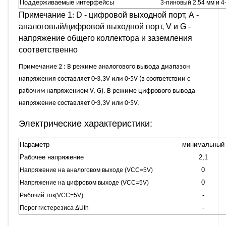
Поддерживаемые интерфейсы
3-пиновый 2,54 мм и 4-
Примечание 1
:
D - цифровой выходной порт, А -
аналоговый/цифровой выходной порт, V и G -
напряжение общего коллектора и заземления
соответственно
Примечание 2 : В режиме аналогового вывода диапазон
напряжения составляет 0-3,3V или 0-5V (в соответствии с
рабочим напряжением V, G). В режиме цифрового вывода
напряжение составляет 0-3,3V или 0-5V.
Электрические характеристики:
Параметр
минимальный
Рабочее напряжение
2,1
0
Напряжение на аналоговом выходе (VCC=5V)
0
Напряжение на цифровом выходе (VCC=5V)
-
Рабочий ток
(
VCC=5V
)
-
Порог гистерезиса
ΔUth