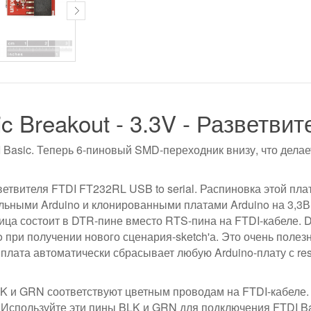
c Breakout - 3.3V - Разветвит
 Basic. Теперь 6-пиновый SMD-переходник внизу, что делае
етвителя FTDI FT232RL USB to serial. Распиновка этой пла
льными Arduino и клонированными платами Arduino на 3,3В
ица состоит в DTR-пине вместо RTS-пина на FTDI-кабеле. 
 при получении нового сценария-sketch'а. Это очень полез
а плата автоматически сбрасывает любую Arduino-плату с r
K и GRN соответствуют цветным проводам на FTDI-кабеле.
 Используйте эти пины BLK и GRN для подключения FTDI Bas