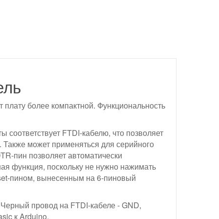
ель
т плату более компактной. Функциональность
ты соответствует FTDI-кабелю, что позволяет
. Также может применяться для серийного
DTR-пин позволяет автоматически
ная функция, поскольку не нужно нажимать
eset-пином, вынесенным на 6-пиновый
 Черный провод на FTDI-кабеле - GND,
ic к Arduino.