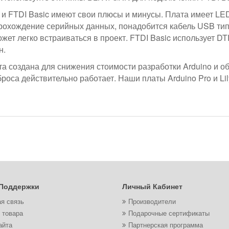
ак и FTDI Basic имеют свои плюсы и минусы. Плата имеет L
рохождение серийных данных, понадобится кабель USB типа
жет легко встраиваться в проект. FTDI Basic использует DT
н.
а создана для снижения стоимости разработки Arduino и о
роса действительно работает. Наши платы Arduino Pro и L
Поддержки
Личный Кабинет
я связь
Производители
 товара
Подарочные сертификаты
айта
Партнерская программа