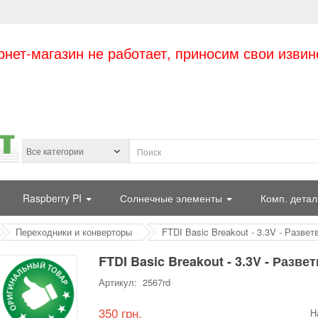
рнет-магазин не работает, приносим свои извин
Raspberry PI
Солнечные элементы
Комп. детал
Переходники и конверторы
FTDI Basic Breakout - 3.3V - Развет
FTDI Basic Breakout - 3.3V - Разве
Артикул: 2567rd
350 грн.
Н