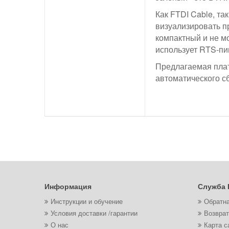
Как FTDI Cable, т
визуализировать п
компактный и не мо
использует RTS-пи
Предлагаемая плат
автоматического сб
Информация
Служба 
Инструкции и обучение
Обратна
Условия доставки /гарантии
Возврат
О нас
Карта с