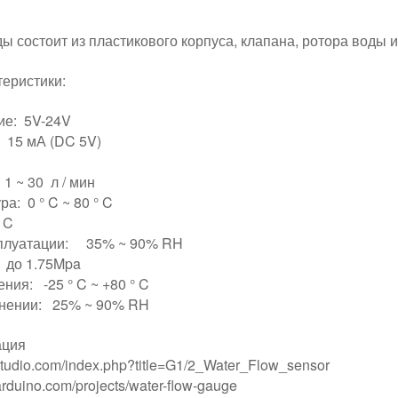
ы состоит из пластикового корпуса, клапана, ротора воды 
теристики:
ие: 5V-24V
 15 мА (DC 5V)
1 ~ 30 л / мин
а: 0 ° C ~ 80 ° C
 C
сплуатации: 35% ~ 90% RH
 до 1.75Mpa
ия: -25 ° C ~ +80 ° C
анении: 25% ~ 90% RH
ация
studio.com/index.php?title=G1/2_Water_Flow_sensor
arduino.com/projects/water-flow-gauge