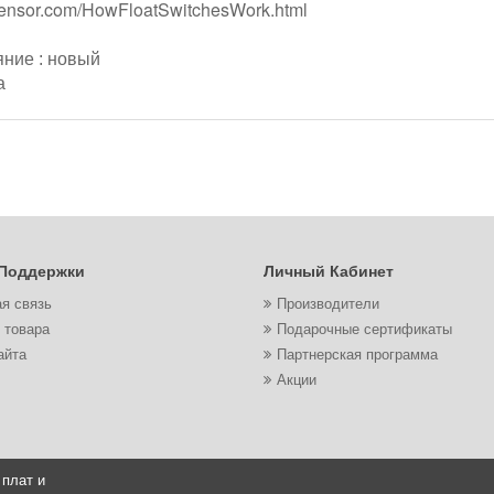
sensor.com/HowFloatSwitchesWork.html
яние : новый
а
Поддержки
Личный Кабинет
я связь
Производители
 товара
Подарочные сертификаты
айта
Партнерская программа
Акции
 плат и