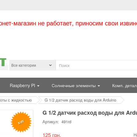
рнет-магазин не работает, приносим свои извин
Raspberry PI
Солнечные элементы
Комп. детал
оты с жидкостью
G 1/2 датчик расход воды для Arduino
G 1/2 датчик расход воды для Ard
ХИТ
Артикул: 491rd
125 грн.
Н