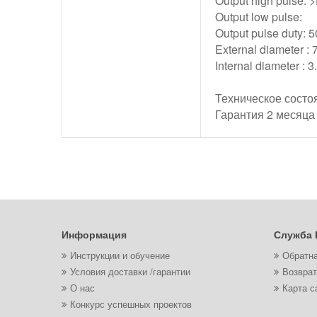
Output high pulse: 
Output low pulse:
Output pulse duty:
External diameter 
Internal diameter : 
Техническое состо
Гарантия 2 месяц
Информация
Служба 
Инструкции и обучение
Обратна
Условия доставки /гарантии
Возврат
О нас
Карта с
Конкурс успешных проектов