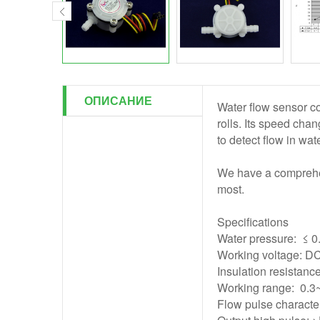
ОПИСАНИЕ
Water flow sensor con
rolls. Its speed chan
to detect flow in wa
We have a comprehens
most.
Specifications
Water pressure: ≤ 
Working voltage: 
Insulation resistan
Working range: 0.3
Flow pulse character