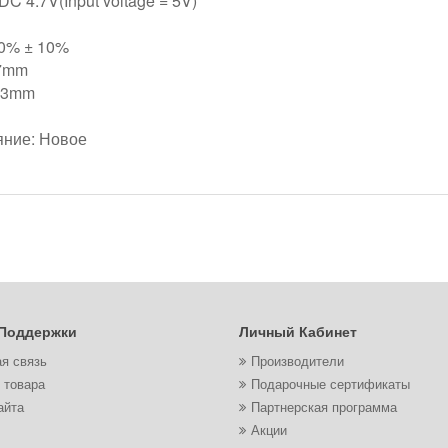
>DC 4.7V(Input voltage = 5V)
 50% ± 10%
: 7mm
3.3mm
яние: Новое
а
Поддержки
Личный Кабинет
я связь
Производители
 товара
Подарочные сертификаты
айта
Партнерская программа
Акции