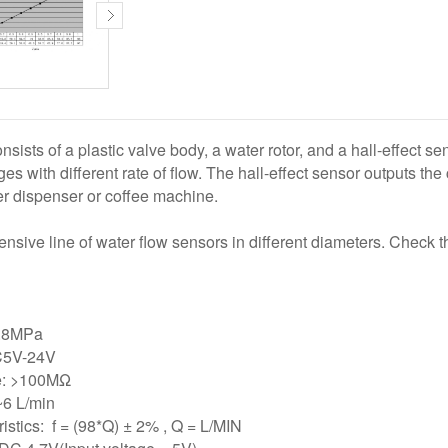
sists of a plastic valve body, a water rotor, and a hall-effect se
ges with different rate of flow. The hall-effect sensor outputs th
ter dispenser or coffee machine.
ive line of water flow sensors in different diameters. Check t
0.8MPa
DC5V-24V
ce: >100MΩ
~6 L/min
istics: f = (98*Q) ± 2% , Q = L/MIN