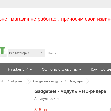
рнет-магазин не работает, приносим свои извин
Raspberry PI
Солнечные элементы
Комп. детал
NET Gadgeteer
Gadgeteer - модуль RFID-ридера
Gadgeteer - модуль RFID-ридера
Артикул: 2771rd
315 грн.
Н