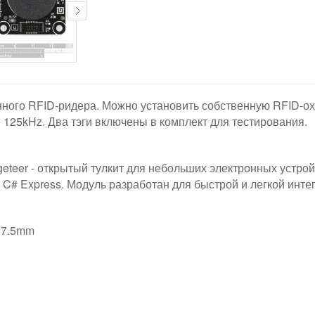
ного RFID-ридера. Можно установить собственную RFID-о
 125kHz. Два тэги включены в комплект для тестирования.
geteer - открытый тулкит для небольших электронных устро
al C# Express. Модуль разработан для быстрой и легкой инте
37.5mm