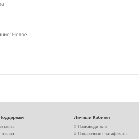
ра
яние: Новое
Поддержки
Личный Кабинет
я связь
Производители
 товара
Подарочные сертификаты