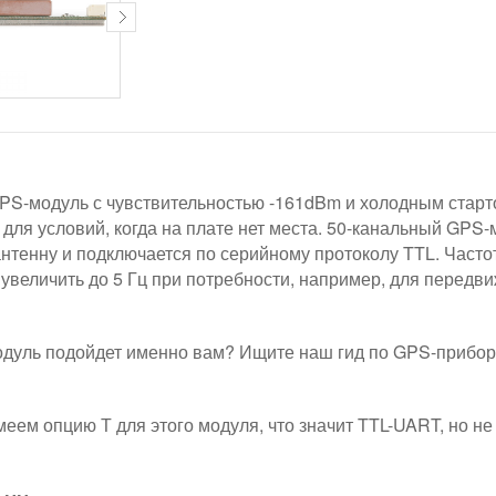
GPS-модуль с чувствительностью -161dBm и холодным старто
ля условий, когда на плате нет места. 50-канальный GPS-м
тенну и подключается по серийному протоколу TTL. Частот
 увеличить до 5 Гц при потребности, например, для передв
модуль подойдет именно вам? Ищите наш гид по GPS-прибор
еем опцию Т для этого модуля, что значит TTL-UART, но не