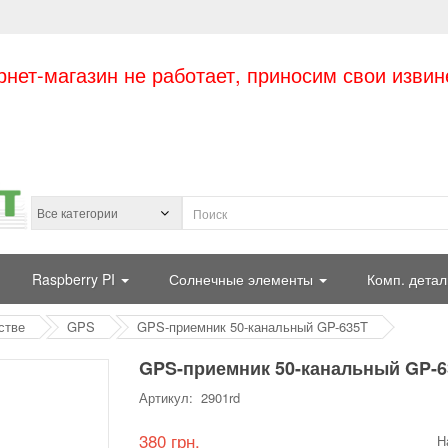
рнет-магазин не работает, приносим свои извин
Raspberry PI
Солнечные элементы
Комп. детал
стве
GPS
GPS-приемник 50-канальный GP-635T
GPS-приемник 50-канальный GP-6
Артикул: 2901rd
380 грн.
Н