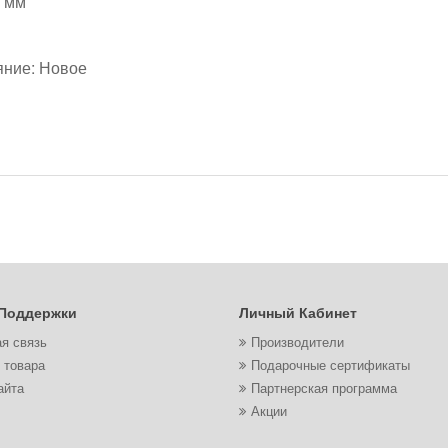
5 мм
яние: Новое
Поддержки
Личный Кабинет
я связь
Производители
 товара
Подарочные сертификаты
айта
Партнерская программа
Акции