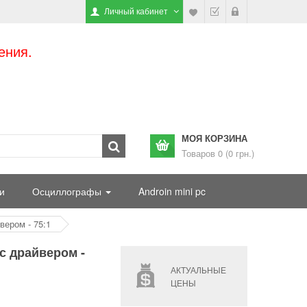
Личный кабинет
ения.
МОЯ КОРЗИНА
Товаров 0 (0 грн.)
и
Осциллографы
Androin mini pc
вером - 75:1
 с драйвером -
АКТУАЛЬНЫЕ
ЦЕНЫ