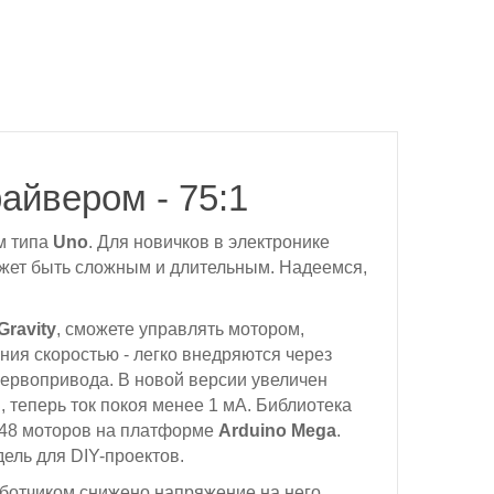
райвером - 75:1
м типа
Uno
. Для новичков в электронике
ожет быть сложным и длительным. Надеемся,
ravity
, сможете управлять мотором,
ния скоростью - легко внедряются через
ервопривода. В новой версии увеличен
 теперь ток покоя менее 1 мА. Библиотека
о 48 моторов на платформе
Arduino Mega
.
ель для DIY-проектов.
ботчиком снижено напряжение на него.