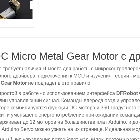
DC Micro Metal Gear Motor с д
требует наличия Н-моста для работы с микроконтроллеро
жного драйвера, подключения к MCU и изучения теории - м
 Gear Motor
не подпадет в это правило.
ростой в работе - с использованием интерфейса
DFRobot G
один управляющий сигнал. Команды вперед/назад и управле
оре комбинируются функции DC-мотора и 360-градусного с
ки" и уменьшено энергопотребление при ожидании команды,
держивает до 12 моторов на большинстве плат Arduino, и д
Arduino Servo можно узнать на их странице. Идеальная мод
нный чип управления потребляет малый ток, поэтому разра