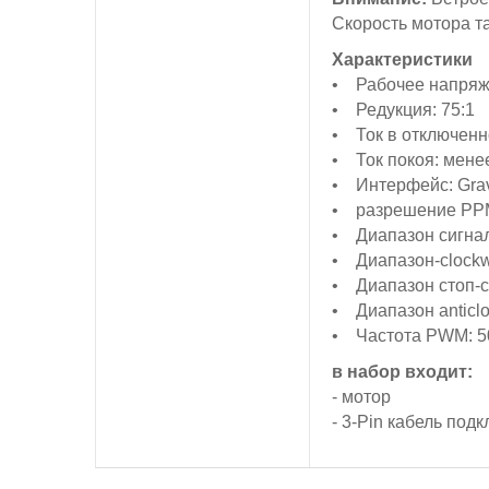
Скорость мотора т
Характеристики
• Рабочее напряже
• Редукция: 75:1
• Ток в отключенн
• Ток покоя: мене
• Интерфейс: Gravi
• разрешение РРМ
• Диапазон сигнал
• Диапазон-clockwi
• Диапазон стоп-с
• Диапазон anticlo
• Частота PWM: 5
в набор входит:
- мотор
- 3-Pin кабель под