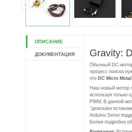
ОПИСАНИЕ
Gravity: 
ДОКУМЕНТАЦИЯ
Обычный DC-мотор 
процесс поиска ну
что
DC Micro Metal
Наш новый мотор п
используя только 
PWM. В данной мот
"диапазон останов
Arduino Servo под
Более подробно об 
Внимание:
Встрое