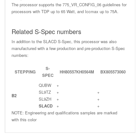
The processor supports the 775_VR_CONFIG_06 guidelines for
processors with TDP up to 65 Watt, and Iccmax up to 75A.
Related S-Spec numbers
In addition to the SLACD S-Spec, this processor was also
manufactured with a few production and pre-production S-Spec
numbers:
S-
STEPPING
HH80557KH0564M
BX805573060
SPEC
QUBW
+
SL9TZ
+
+
B2
SL9ZH
+
+
SLACD
+
+
NOTE: Engineering and qualifications samples are marked
with this color