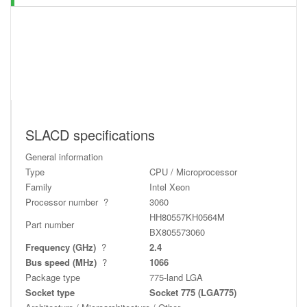
SLACD specifications
General information
Type
CPU / Microprocessor
Family
Intel Xeon
Processor number
?
3060
HH80557KH0564M
Part number
BX805573060
Frequency (GHz)
?
2.4
Bus speed (MHz)
?
1066
Package type
775-land LGA
Socket type
Socket 775 (LGA775)