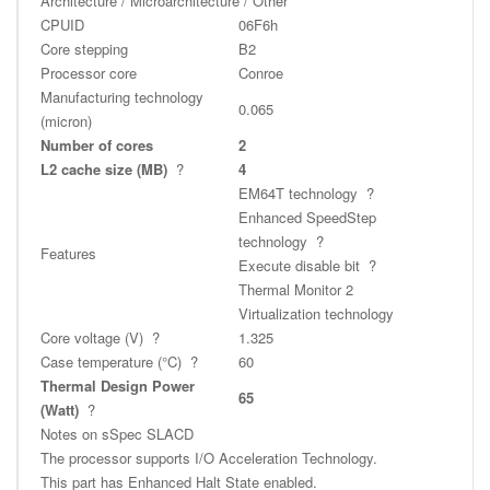
Architecture / Microarchitecture / Other
CPUID
06F6h
Core stepping
B2
Processor core
Conroe
Manufacturing technology
0.065
(micron)
Number of cores
2
L2 cache size (MB)
?
4
EM64T technology
?
Enhanced SpeedStep
technology
?
Features
Execute disable bit
?
Thermal Monitor 2
Virtualization technology
Core voltage (V)
?
1.325
Case temperature (°C)
?
60
Thermal Design Power
65
(Watt)
?
Notes on sSpec SLACD
The processor supports I/O Acceleration Technology.
This part has Enhanced Halt State enabled.