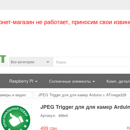
рнет-магазин не работает, приносим свои извин
Raspberry PI
Солнечные элементы
Комп. детал
амеры и видео
JPEG Trigger для для камер Arduino с ATmega328
JPEG Trigger для для камер Ardui
Артикул: 466rd
499 грн.
Н