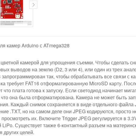
для камер Arduino с ATmega328
 цветной камерой для упрощения съемки. Чтобы сделать сни
вых выводов на землю (D2, 3 или 4), или один из трех аналог
 запрограммирован так, чтобы обрабатывать все связи с к
а требует FAT16 отформатированную MicroSD карту. После
ет что плата готова к запуску. Если светодиод начинает миг
 что она была отформатирована. Камера не может быть за
ния. Каждый снимок сохраняется в виде отдельного файла
ние .TXT, но на самом деле они JPEG кодируются, просто 
ы просмотреть их. Включите Trigger JPEG регулируется в 3.
LiPo. Существует также 6-контактный разъем на материнск
я других целей.