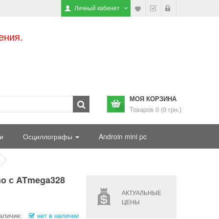
Личный кабинет
ения.
МОЯ КОРЗИНА
Товаров 0 (0 грн.)
и
Осциллографы
Androin mini pc
no с ATmega328
АКТУАЛЬНЫЕ
ЦЕНЫ
аличие:
нет в наличии