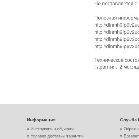
Не поставляется с
Полезная информ
http://dlnmh9ip6v2u
http://dlnmh9ip6v2u
http://dlnmh9ip6v2u
http://dlnmh9ip6v2uc
Техническое состо
Гарантия: 2 месяц
Информация
Служба 
Инструкции и обучение
Обратна
Условия доставки /гарантии
Возврат