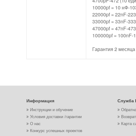
4700pF-472 (10 ед
10000pf = 10 нФ-10
22000pf = 22nF-223
33000pf = 33nF-333
47000pf = 47nF-473
100000pf = 100nF-1
Гарантия 2 месяца
Информация
Служба 
Инструкции и обучение
Обратна
Условия доставки /гарантии
Возврат
О нас
Карта с
Конкурс успешных проектов