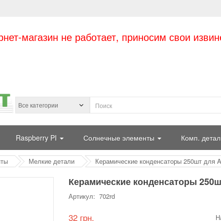
рнет-магазин не работает, приносим свои извин
Raspberry PI
Солнечные элементы
Комп. детал
нты
Мелкие детали
Керамические конденсаторы 250шт для A
Керамические конденсаторы 250ш
Артикул: 702rd
32 грн.
Н