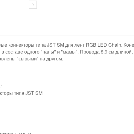
ые коннекторы типа JST SM для лент RGB LED Chain. Конеч
 в составе одного "папы" и "мамы". Провода 8,9 см длино
тавлены "сырыми" на другом.
"
торы типа JST SM