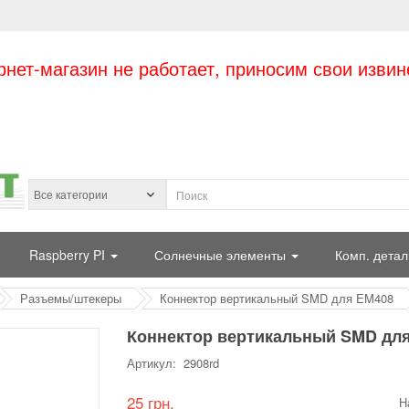
рнет-магазин не работает, приносим свои извин
Raspberry PI
Солнечные элементы
Комп. детал
Разъемы/штекеры
Коннектор вертикальный SMD для EM408
Коннектор вертикальный SMD дл
Артикул: 2908rd
25 грн.
Н