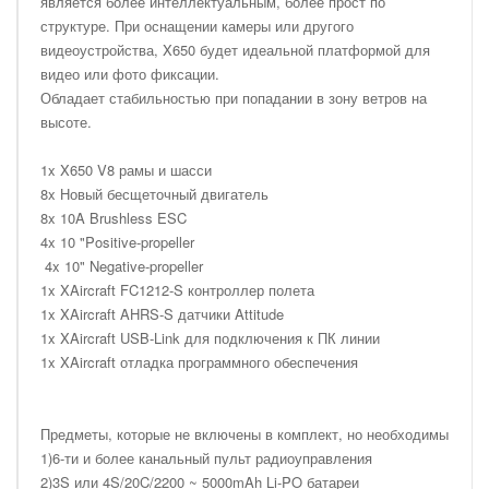
является более интеллектуальным, более прост по
структуре. При оснащении камеры или другого
видеоустройства, X650 будет идеальной платформой для
видео или фото фиксации.
Обладает стабильностью при попадании в зону ветров на
высоте.
1x X650 V8 рамы и шасси
8x Новый бесщеточный двигатель
8x 10A Brushless ESC
4x 10 "Positive-propeller
4x 10" Negative-propeller
1x XAircraft FC1212-S контроллер полета
1x XAircraft AHRS-S датчики Attitude
1x XAircraft USB-Link для подключения к ПК линии
1x XAircraft отладка программного обеспечения
Предметы, которые не включены в комплект, но необходимы
1)6-ти и более канальный пульт радиоуправления
2)3S или 4S/20C/2200 ~ 5000mAh Li-PO батареи