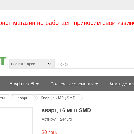
рнет-магазин не работает, приносим свои извин
Raspberry PI
Солнечные элементы
Комп. детал
нты
Кварц
Кварц 16 МГц SMD
Кварц 16 МГц SMD
Артикул: 2445rd
20 грн.
Н