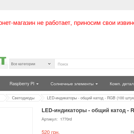
рнет-магазин не работает, приносим свои извин
Raspberry PI
Солнечные элементы
Комп. детал
Светодиоды
LED-индикаторы - общий катод - RGB (100 штук
LED-индикаторы - общий катод - R
Артикул: 1770rd
520 грн.
Н