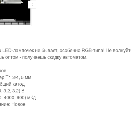
о LED-лампочек не бывает, особенно RGB-типа! Не волнуйт
шь оптом - получаешь скидку автоматом.
ров
р Т1 3/4, 5 мм
бщий катод
 3.2, 3.2) В
0, 4000, 900) мКд
яние: Новое