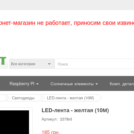
рнет-магазин не работает, приносим свои извин
Raspberry PI
Солнечные элементы
Комп. детал
Светодиоды
LED-лента - желтая (10М)
LED-лента - желтая (10М)
Артикул: 2378rd
185 грн.
Н