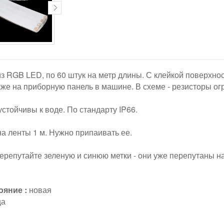
з RGB LED, по 60 штук на метр длины. С клейкой поверхно
аже на приборную панель в машине. В схеме - резисторы ог
устойчивы к воде. По стандарту IP66.
а ленты 1 м. Нужно припаивать ее.
ерепутайте зеленую и синюю метки - они уже перепутаны н
ояние :
новая
ца