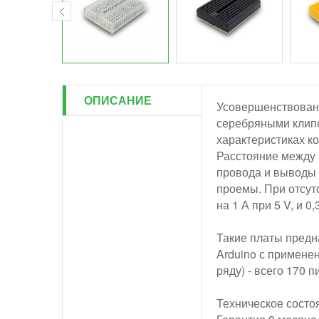
ОПИСАНИЕ
Усовершенствованн
серебряными клипс
характеристиках к
Расстояние между 
провода и выводы 
проемы. При отсут
на 1 А при 5 V, и 0,
Такие платы предн
Arduino с примене
ряду) - всего 170 п
Техническое состо