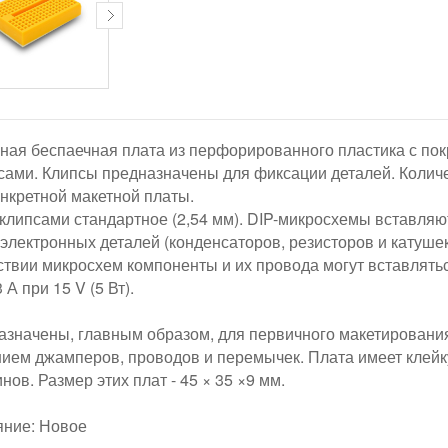
ая беспаечная плата из перфорированного пластика с пок
ами. Клипсы предназначены для фиксации деталей. Количе
онкретной макетной платы.
клипсами стандартное (2,54 мм). DIP-микросхемы вставляю
электронных деталей (конденсаторов, резисторов и катуше
ствии микросхем компоненты и их провода могут вставлят
3 А при 15 V (5 Вт).
азначены, главным образом, для первичного макетирования
нием джамперов, проводов и перемычек. Плата имеет клейку
инов. Размер этих плат - 45 × 35 ×9 мм.
яние: Новое