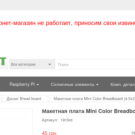
рнет-магазин не работает, приносим свои извин
Raspberry PI
Солнечные элементы
Комп. детал
Доски/ Bread board
Макетная плата Mini Color Breadboard (4.5x3
Макетная плата Mini Color Breadboa
Артикул: 1915rd
45 грн.
Н