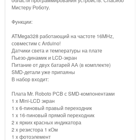
области программирования устройств. Спасибо
Мистеру Роботу.
Функции:
ATMega328 работающий на частоте 16MHz,
совместим с Arduino!
Датчики света и температуры на плате
Пьезо-динамик и LCD-экран
Питание от двух батарей АА (в комплекте)
SMD-детали уже припаяны
В набор входит:
Плата Mr. Roboto PCB с SMD-компонентами
1 x Mini-LCD экран
1 x 6-пиновый правый переходник
1 x 16-пиновый прямой переходник
2 x ярких красных индикатора
2 x резистора 1 кОм
1 x фотоэлемент