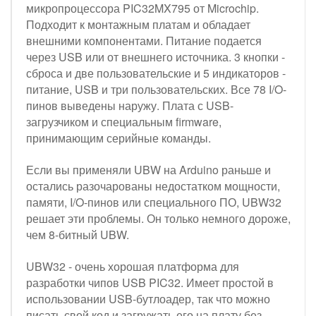
микропроцессора PIC32MX795 от Microchip.
Подходит к монтажным платам и обладает
внешними компонентами. Питание подается
через USB или от внешнего источника. 3 кнопки -
сброса и две пользовательские и 5 индикаторов -
питание, USB и три пользовательских. Все 78 I/O-
пинов выведены наружу. Плата с USB-
загрузчиком и специальным firmware,
принимающим серийные команды.
Если вы применяли UBW на Arduino раньше и
остались разочарованы недостатком мощности,
памяти, I/O-пинов или специального ПО, UBW32
решает эти проблемы. Он только немного дороже,
чем 8-битный UBW.
UBW32 - очень хорошая платформа для
разработки чипов USB PIC32. Имеет простой в
использовании USB-бутлоадер, так что можно
писать свой код и загружать его на плату без