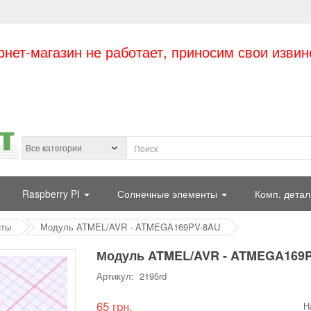
рнет-магазин не работает, приносим свои извин
Raspberry PI
Солнечные элементы
Комп. детал
нты
Модуль ATMEL/AVR - ATMEGA169PV-8AU
Модуль ATMEL/AVR - ATMEGA169
Артикул: 2195rd
65 грн.
Н