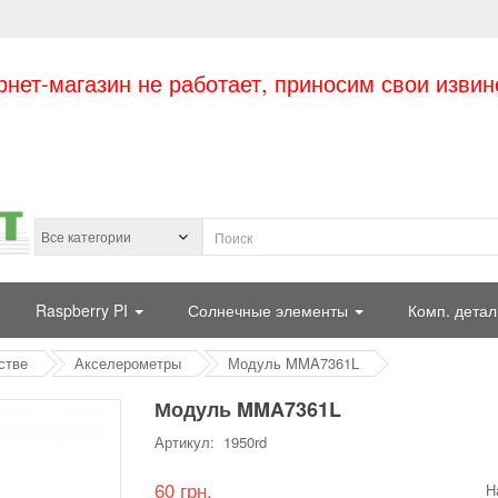
рнет-магазин не работает, приносим свои извин
Raspberry PI
Солнечные элементы
Комп. детал
стве
Акселерометры
Модуль MMA7361L
Модуль MMA7361L
Артикул: 1950rd
60 грн.
Н