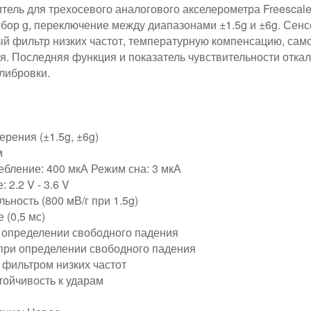
итель для трехосевого аналогового акселерометра Freesca
ыбор g, переключение между диапазонами ±1.5g и ±6g. Сенс
ый фильтр низких частот, температурную компенсацию, сам
я. Последняя функция и показатель чувствительности отка
либровки.
рения (±1.5g, ±6g)
м
ебление: 400 мкА Режим сна: 3 мкА
 2.2 V - 3.6 V
ьность (800 мВ/г при 1.5g)
 (0,5 мс)
 определении свободного падения
 при определении свободного падения
 фильтром низких частот
тойчивость к ударам