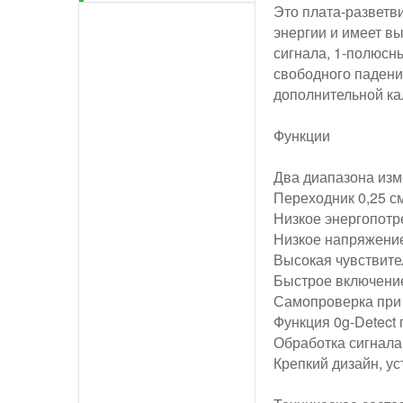
Это плата-разветв
энергии и имеет в
сигнала, 1-полюсн
свободного падени
дополнительной ка
Функции
Два диапазона изме
Переходник 0,25 с
Низкое энергопотр
Низкое напряжение:
Высокая чувствител
Быстрое включение
Самопроверка при
Функция 0g-Detect
Обработка сигнала
Крепкий дизайн, ус