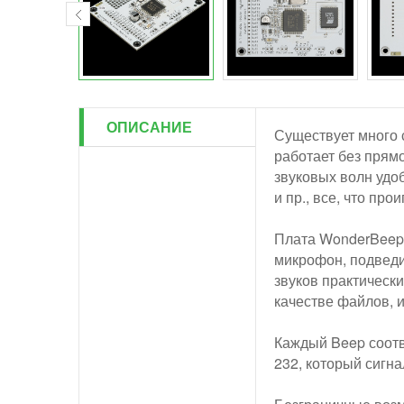
ОПИСАНИЕ
Существует много 
работает без прям
звуковых волн удоб
и пр., все, что пр
Плата WonderBeeps
микрофон, подведит
звуков практическ
качестве файлов, 
Каждый Beep соотв
232, который сигна