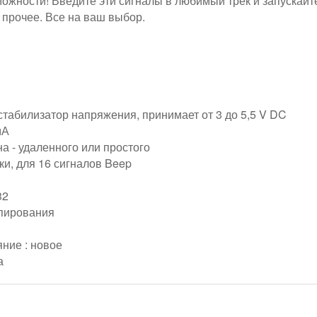
ожности! Введите эти сигналы в любимый трек и запускайт
и прочее. Все на ваш выбор.
табилизатор напряжения, принимает от 3 до 5,5 V DC
мА
а - удаленного или простого
ки, для 16 сигналов Beep
32
ипирования
ние : новое
а