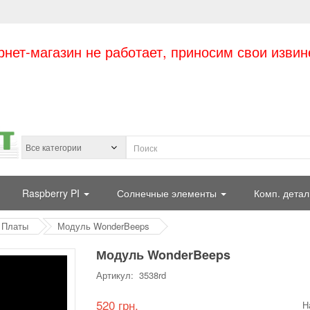
рнет-магазин не работает, приносим свои извин
Raspberry PI
Солнечные элементы
Комп. детал
Платы
Модуль WonderBeeps
Модуль WonderBeeps
Артикул: 3538rd
520 грн.
Н