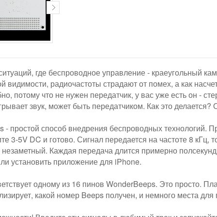
ситуаций, где беспроводное управление - краеугольный ка
ой видимости, радиочастоты страдают от помех, а как насч
но, потому что не нужен передатчик, у вас уже есть он - с
оигрывает звук, может быть передатчиком. Как это делается? 
 - простой способ внедрения беспроводных технологий. П
е 3-5V DC и готово. Сигнал передается на частоте 8 кГц, т
и незаметный. Каждая передача длится примерно полсекунд
или установить приложение для iPhone.
етствует одному из 16 пинов WonderBeeps. Это просто. Пла
лизирует, какой номер Beeps получен, и немного места для