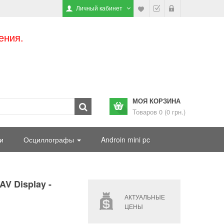
Личный кабинет
ения.
МОЯ КОРЗИНА
Товаров 0 (0 грн.)
и
Осциллографы
Androin mini pc
V Display -
АКТУАЛЬНЫЕ
ЦЕНЫ