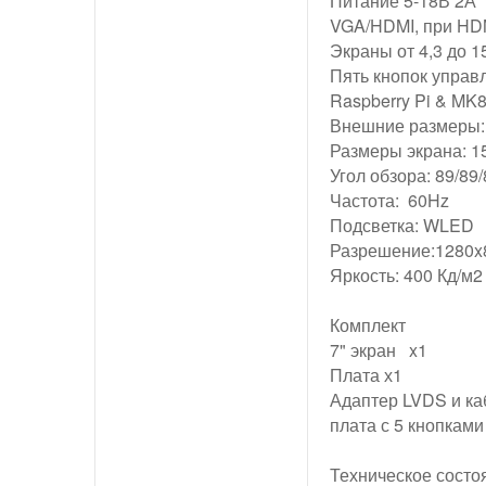
Питание 5-18В 2А
VGA/HDMI, при HD
Экраны от 4,3 до 
Пять кнопок управ
Raspberry Pi & MK
Внешние размеры:
Размеры экрана: 
Угол обзора: 89/89/
Частота: 60Hz
Подсветка: WLED
Разрешение:1280x
Яркость: 400 Кд/м2
Комплект
7" экран x1
Плата х1
Адаптер LVDS и ка
плата с 5 кнопками
Техническое состо