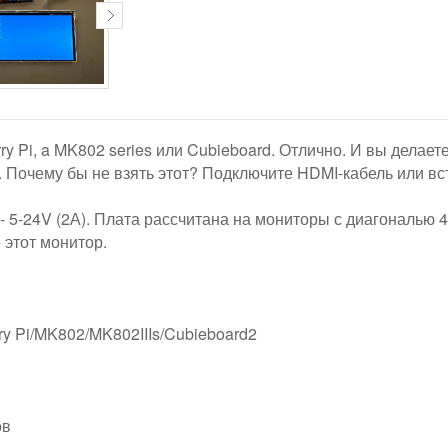
ry Pi, a MK802 series или Cubieboard. Отлично. И вы делае
. Почему бы не взять этот? Подключите HDMI-кабель или вс
- 5-24V (2А). Плата рассчитана на мониторы с диагональю 
 этот монитор.
ry Pi/MK802/MK802IIIs/Cubieboard2
ов