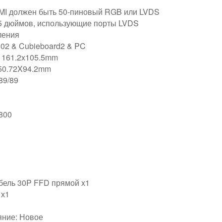
MI должен быть 50-пиновый RGB или LVDS
15 дюймов, использующие порты LVDS
ления
802 & Cubieboard2 & PC
 161.2x105.5mm
150.72X94.2mm
89/89
800
бель 30P FFD прямой x1
 х1
яние: Новое