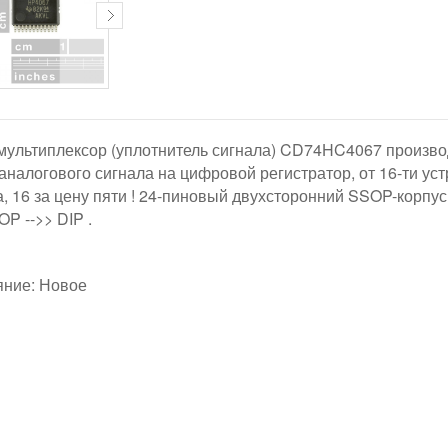
мультиплексор (уплотнитель сигнала) CD74HC4067 производс
аналогового сигнала на цифровой регистратор, от 16-ти ус
а, 16 за цену пяти ! 24-пиновый двухсторонний SSOP-корпу
P -->> DIP .
яние: Новое