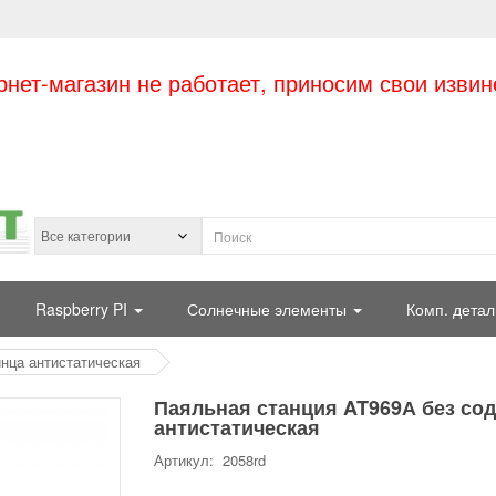
рнет-магазин не работает, приносим свои извин
Raspberry PI
Солнечные элементы
Комп. детал
нца антистатическая
Паяльная станция AT969А без со
антистатическая
Артикул: 2058rd