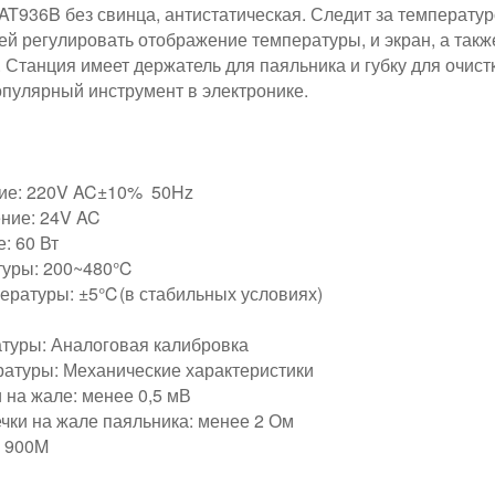
T936B без свинца, антистатическая. Следит за температуро
й регулировать отображение температуры, и экран, а такж
Станция имеет держатель для паяльника и губку для очистк
опулярный инструмент в электронике.
ие: 220V AC±10% 50Hz
ние: 24V AC
: 60 Вт
туры: 200~480℃
ературы: ±5℃(в стабильных условиях)
туры: Аналоговая калибровка
атуры: Механические характеристики
 на жале: менее 0,5 мВ
чки на жале паяльника: менее 2 Ом
: 900M