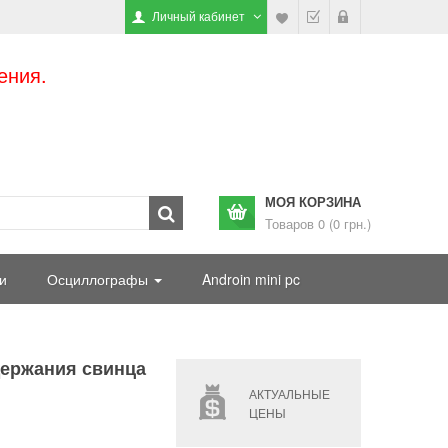
Личный кабинет
ения.
МОЯ КОРЗИНА
Товаров 0 (0 грн.)
и
Осциллографы
Androin mini pc
держания свинца
АКТУАЛЬНЫЕ
ЦЕНЫ