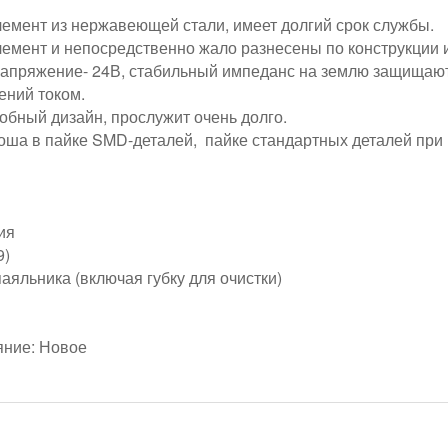
емент из нержавеющей стали, имеет долгий срок службы.
емент и непосредственно жало разнесены по конструкции и
апряжение- 24В, стабильный импеданс на землю защищают
ений током.
обный дизайн, прослужит очень долго.
оша в пайке SMD-деталей, пайке стандартных деталей при р
ия
9)
аяльника (включая губку для очистки)
яние: Новое