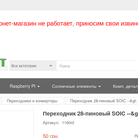
рнет-магазин не работает, приносим свои извин
Raspberry PI
Солнечные элементы
Комп. детал
Переходники и конверторы
Переходник 28-пиновый SOIC --&gt;
Переходник 28-пиновый SOIC --&gt
Артикул: 1160rd
50 грн.
Н