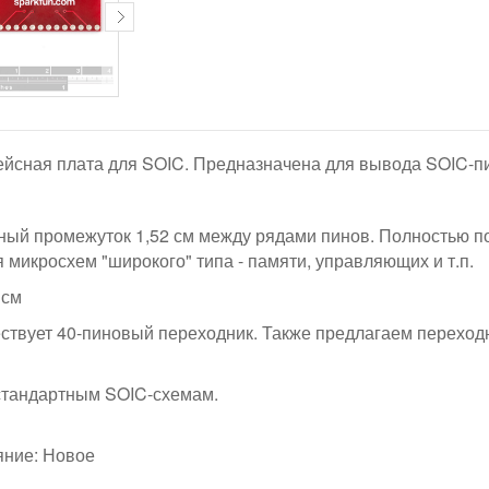
йсная плата для SOIC. Предназначена для вывода SOIC-пи
ный промежуток 1,52 см между рядами пинов. Полностью п
 микросхем "широкого" типа - памяти, управляющих и т.п.
 см
ествует 40-пиновый переходник. Также предлагаем переходн
стандартным SOIC-схемам.
яние: Новое