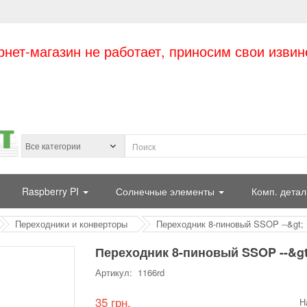
рнет-магазин не работает, приносим свои извин
Raspberry PI
Солнечные элементы
Комп. детал
Переходники и конверторы
Переходник 8-пиновый SSOP --&gt;
Переходник 8-пиновый SSOP --&gt
Артикул: 1166rd
35 грн.
Н