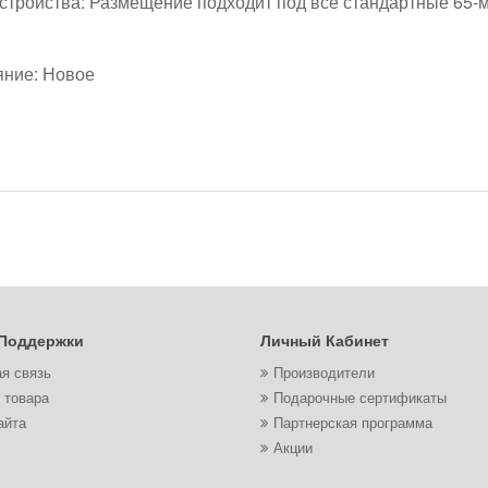
тройства: Размещение подходит под все стандартные 65-м
яние: Новое
Поддержки
Личный Кабинет
я связь
Производители
 товара
Подарочные сертификаты
айта
Партнерская программа
Акции