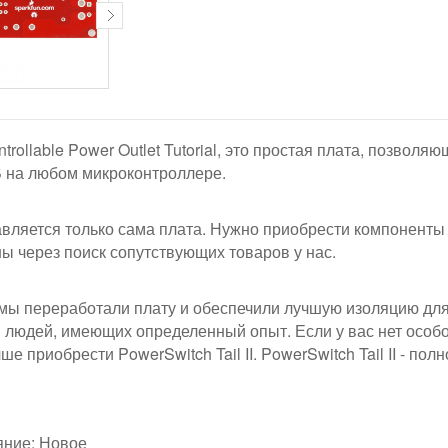
ntrollable Power Outlet Tutorial, это простая плата, позво
 на любом микроконтроллере.
вляется только сама плата. Нужно приобрести компоненты д
ы через поиск сопутствующих товаров у нас.
мы переработали плату и обеспечили лучшую изоляцию для
 людей, имеющих определенный опыт. Если у вас нет особо
е приобрести PowerSwitch Tail II. PowerSwitch Tail II - по
яние: Новое