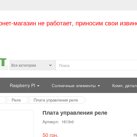
рнет-магазин не работает, приносим свои извин
Raspberry PI
Солнечные элементы
Комп. детал
Реле
Плата управления реле
Плата управления реле
Артикул: 1613rd
50 грн.
Н