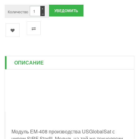
+
УВЕДОМИТЬ
Количество
−
ОПИСАНИЕ
Модуль ЕМ-408 производства USGlobalSat с
чипом SiRF StarIII. Модуль на той же технологии,