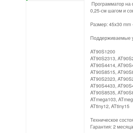
Программатор на о
0,25-см шагом и с
Размер: 45x30 mm 
Поддерживаемые ус
AT90S1200
AT90S2313, AT90S
AT90S4414, AT90S
AT90S8515, AT90S
AT90S2323, AT90S
AT90S4433, AT90S
AT90S8535, AT90S
ATmega103, ATmeg
ATtiny12, ATtiny15
Техническое состо
Гарантия: 2 месяц