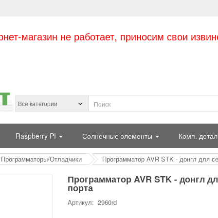
рнет-магазин не работает, приносим свои извин
Raspberry PI
Солнечные элементы
Комп. детал
Программаторы/Отладчики
Программатор AVR STK - донгл для се
Программатор AVR STK - донгл д
порта
Артикул: 2960rd