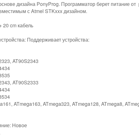
снове дизайна PonyProg. Программатор берет питание от р
овместимым с Atmel STKxxx дизайном.
+ 20 cm кабель
тройства: Поддерживает устройства:
2323, AT90S2343
4434
8535
2343, AT90S2333
4434
8534
a161, ATmega163, ATmega323, ATmega128, ATmega8, ATme
яние: Новое
а