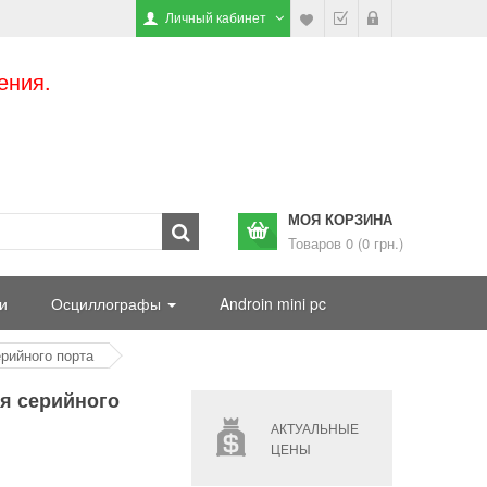
Личный кабинет
ения.
МОЯ КОРЗИНА
Товаров 0 (0 грн.)
и
Осциллографы
Androin mini pc
рийного порта
ля серийного
АКТУАЛЬНЫЕ
ЦЕНЫ