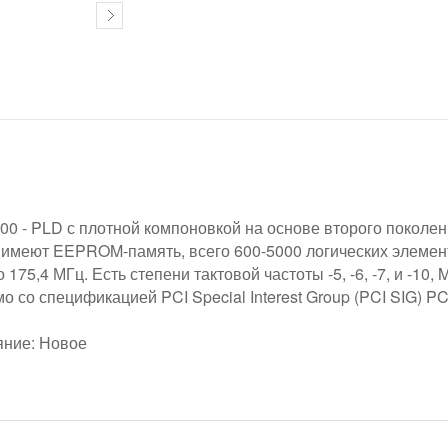
0 - PLD с плотной компоновкой на основе второго поколен
меют EEPROM-память, всего 600-5000 логических элементов,
 175,4 МГц. Есть степени тактовой частоты -5, -6, -7, и -10, 
о со спецификацией PCI Special Interest Group (PCI SIG) PCI 
яние: Новое