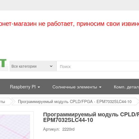
рнет-магазин не работает, приносим свои извин
Raspberry PI
Солнечные элементы
Комп. детал
нты
Программируемый модуль CPLD/FPGA - EPM7032SLC44-10
Программируемый модуль CPLD/
EPM7032SLC44-10
Артикул: 2220rd