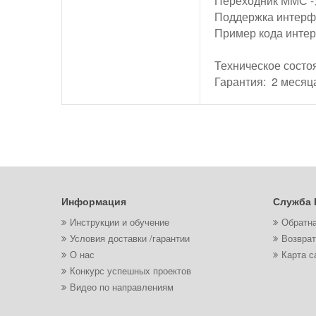
Переходник ММС -
Поддержка интерф
Пример кода инте
Техническое состоя
Гарантия: 2 месяц
Информация
Служба 
Инструкции и обучение
Обратна
Условия доставки /гарантии
Возврат
О нас
Карта с
Конкурс успешных проектов
Видео по направлениям