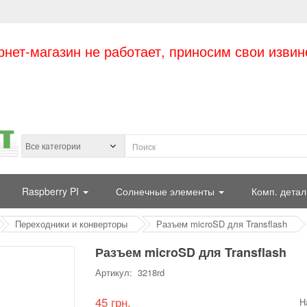
рнет-магазин не работает, приносим свои извин
Raspberry PI
Солнечные элементы
Комп. детал
Переходники и конверторы
Разъем microSD для Transflash
Разъем microSD для Transflash
Артикул: 3218rd
45 грн.
Н