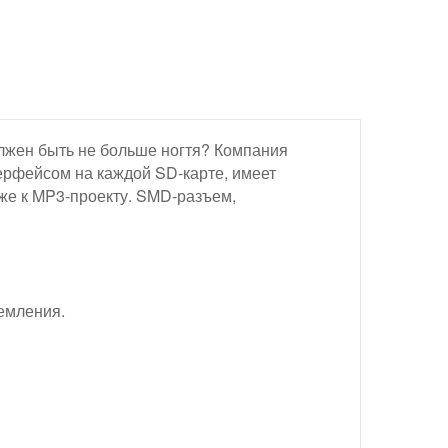
лжен быть не больше ногтя? Компания
ерфейсом на каждой SD-карте, имеет
же к MP3-проекту. SMD-разъем,
емления.