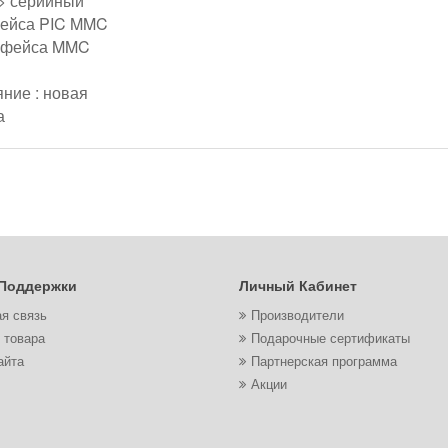
> серийный
ейса PIC MMC
рфейса MMC
ние : новая
а
Поддержки
Личный Кабинет
я связь
Производители
 товара
Подарочные сертификаты
айта
Партнерская программа
Акции